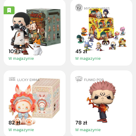
MYSTERY MINIS
NOOK
MY HERO
WASTELAND
ACADEMIA SERIES
PARK BLINDBOX
2 - BLINDBOX
109 zł
45 zł
W magazynie
W magazynie
LUCKY EMMA
FUNKO POP
EMMA FOREST
RYOMEN SUKUNA
TEA PARTY -
(FIRE ARROW)
BLINDBOX
82 zł
78 zł
W magazynie
W magazynie