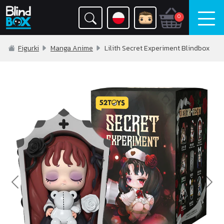
0
Figurki
Manga Anime
Lilith Secret Experiment Blindbox
Previous
Nex