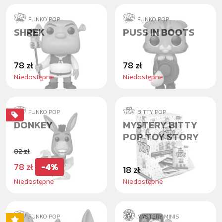
FUNKO POP
FUNKO POP
SHREK
PUSS IN BOOTS
78 zł
78 zł
Niedostępne
Niedostępne
FUNKO POP
BITTY POP
DONKEY
MYSTERY BITTY
POP TOY STORY
82 zł
78 zł
-4%
18 zł
Niedostępne
Niedostępne
FUNKO POP
MYSTERY MINIS