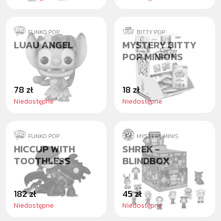
FUNKO POP
BITTY POP
LUAU ANGEL
MYSTERY BITTY
POP MINIONS
78 zł
18 zł
Niedostępne
Niedostępne
FUNKO POP
MYSTERY MINIS
HICCUP WITH
SHREK -
TOOTHLESS
BLINDBOX
182 zł
45 zł
Niedostępne
Niedostępne