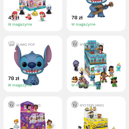
45 zł
78 zł
W magazynie
W magazynie
FUNKO POP
MYSTERY MINIS
STITCH
LILO & STITCH -
BLINDBOX
78 zł
45 zł
W magazynie
W magazynie
MYSTERY MINIS
MYSTERY MINIS
DISNEY PRINCESS
MINIONS 2 -
- BLINDBOX
BLINDBOX