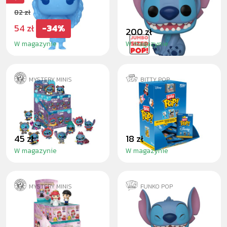
82 zł
54 zł
-34%
200 zł
W magazynie
W magazynie
MYSTERY MINIS
BITTY POP
STITCH -
MYSTERY BITTY
BLINDBOX
POP DISNEY
45 zł
18 zł
W magazynie
W magazynie
MYSTERY MINIS
FUNKO POP
THE LITTLE
STITCH WITH
MERMAID -
UKULELE
BLINDBOX