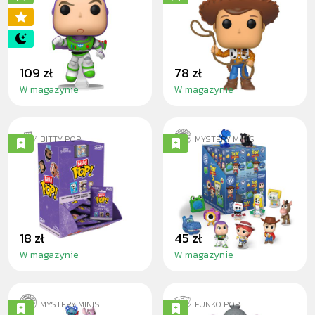
BUZZ LIGHTYEAR
SHERIFF WOODY
(GLOW)
109 zł
78 zł
W magazynie
W magazynie
BITTY POP
MYSTERY MINIS
MYSTERY BITTY
TOY STORY 5 -
POP DISNEY
BLINDBOX
PRINCESS
18 zł
45 zł
W magazynie
W magazynie
MYSTERY MINIS
FUNKO POP