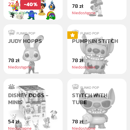
27 zł
-40%
78 zł
Tylko w sklepie
Niedostępne
FUNKO POP
FUNKO POP
JUDY HOPPS
PUMPKIN STITCH
78 zł
78 zł
Niedostępne
Niedostępne
FUNKO MINIS
FUNKO POP
DISNEY DOGS -
STITCH WITH
MINIS
TUBE
54 zł
78 zł
Niedostępne
Niedostępne