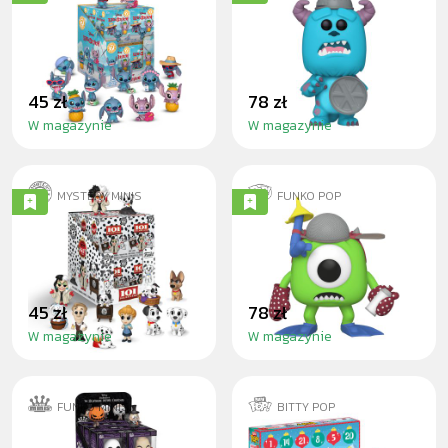
STITCH & ANGEL -
SULLEY WITH LID
BLINDBOX
45 zł
78 zł
W magazynie
W magazynie
MYSTERY MINIS
FUNKO POP
101 DALMATIANS -
MIKE WITH MITTS
BLINDBOX
45 zł
78 zł
W magazynie
W magazynie
FUNKO MINIS
BITTY POP
THE NIGHTMARE
BITTY POP!