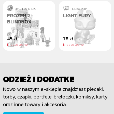
MYSTERY MINIS
FUNKO POP
FROZEN 2 -
LIGHT FURY
BLINDBOX
45 zł
78 zł
Niedostępne
Niedostępne
ODZIEŻ I DODATKI!
Nowo w naszym e-sklepie znajdziesz plecaki,
torby, czapki, portfele, breloczki, komiksy, karty
oraz inne towary i akcesoria.