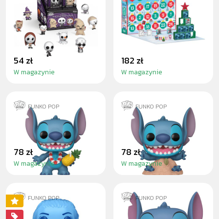
BEFORE
STITCH HOLIDAY
CHRISTMAS -
KALENDÁŘ
MINIS
54 zł
182 zł
W magazynie
W magazynie
FUNKO POP
FUNKO POP
LUAU STITCH
STITCH IN SAND
78 zł
78 zł
W magazynie
W magazynie
FUNKO POP
FUNKO POP
VAIANA (MOANA)
STITCH 25CM