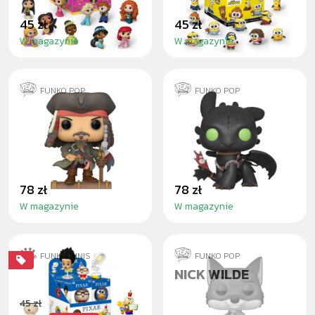
45 zł
45 zł
W magazynie
W magazynie
FUNKO POP
FUNKO POP
JACK SPARROW -
TOOTHLESS
PIRATES OF THE
CARIBBEAN
78 zł
78 zł
W magazynie
W magazynie
FUNKO MINIS
FUNKO POP
PIXAR SHORTS
NICK WILDE
45 zł