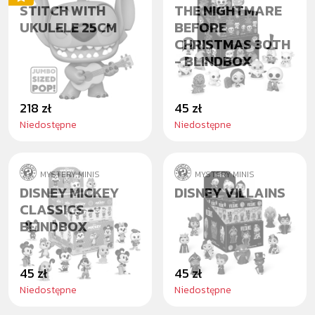
STITCH WITH
THE NIGHTMARE
UKULELE 25CM
BEFORE
CHRISTMAS 30TH
- BLINDBOX
218 zł
45 zł
Niedostępne
Niedostępne
MYSTERY MINIS
MYSTERY MINIS
DISNEY MICKEY
DISNEY VILLAINS
CLASSICS -
BLINDBOX
45 zł
45 zł
Niedostępne
Niedostępne