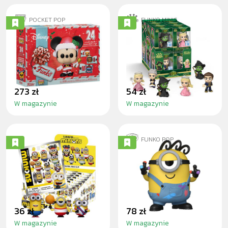
POCKET POP
FUNKO MINIS
DISNEY
WICKED - MINIS
KALENDÁŘ 24
FIGUREK
273 zł
54 zł
W magazynie
W magazynie
FUNKO POP
MINIONS SPORTS
JAMES
- 3D FOAM
BLINDBAG
36 zł
78 zł
W magazynie
W magazynie