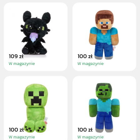
TOOTHLESS FIRE
MINECRAFT
30 CM - PLUSH
STEVE - PLUSH
TOY
TOY 30CM
109 zł
100 zł
W magazynie
W magazynie
MINECRAFT
MINECRAFT
CREEPER - PLUSH
ZOMBIE - PLUSH
TOY 30CM
TOY 30CM
100 zł
100 zł
W magazynie
W magazynie