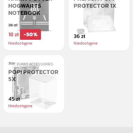
HOGWARTS
PROTECTOR 1X
NOTEBOOK
36 zł
18 zł
-50%
36 zł
Niedostępne
Niedostępne
FUNKO ACCESSORIES
POP! PROTECTOR
5X
45 zł
Niedostępne