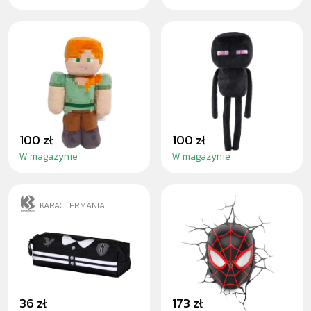
MINECRAFT ALEX
MINECRAFT
- PLUSH TOY
ENDERMAN -
30CM
PLUSH TOY 30CM
100 zł
100 zł
W magazynie
W magazynie
KARACTERMANIA
WEDNESDAY
SPIDER-MAN
PENCIL CASE
MILES MORALES
3D DECO LIGHT
36 zł
173 zł