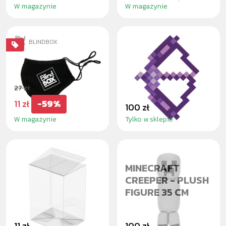
W magazynie
W magazynie
BLINDBOX
CLOTH FACE
MINECRAFT BOW
MASK BLINDBOX
& ARROW
27 zł
11 zł
-59%
100 zł
W magazynie
Tylko w sklepie
CASE POP!
MINECRAFT
PROTECTOR 1X
CREEPER - PLUSH
FIGURE 35 CM
11 zł
100 zł