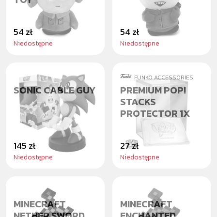
54 zł
54 zł
Niedostępne
Niedostępne
FUNKO ACCESSORIES
SONIC CABLE GUY
PREMIUM POP!
STACKS
PROTECTOR 1X
145 zł
27 zł
Niedostępne
Niedostępne
MINECRAFT
MINECRAFT
NETHER SWORD
ENCHANTED