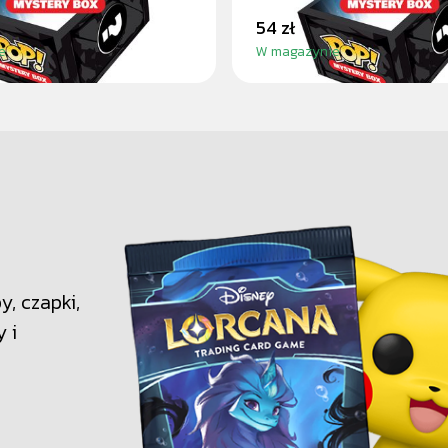
54 zł
e
W magazynie
, czapki,
y i