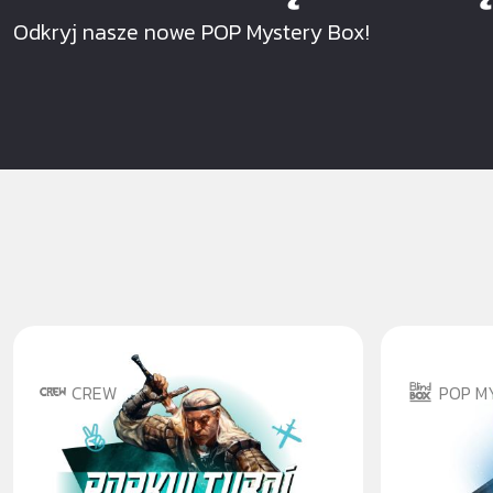
Odkryj nasze nowe POP Mystery Box!
CREW
POP M
KOMIKSOVÝ BOX:
MARVEL
POPKULTURNÍ PALBA