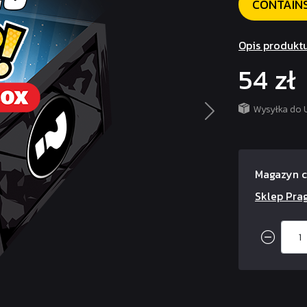
CONTAINS
Opis produkt
54 zł
Wysyłka do 
Next
Magazyn c
Sklep Pra