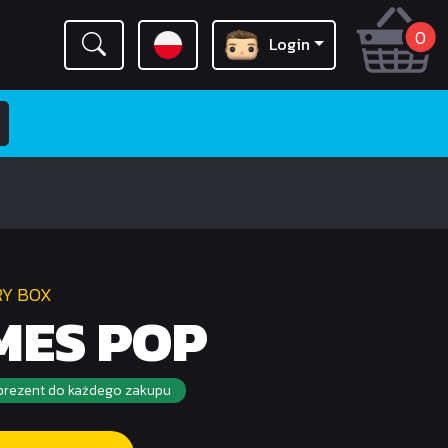
0
Login
RY BOX
MES POP
rezent do każdego zakupu