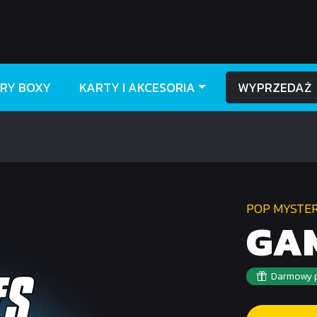
RY BOXY
KARTY I AKCESORIA
WYPRZEDAŻ
POP MYSTE
GA
Darmowy p