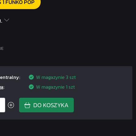
 1 FUNKO POP
u
UE
entralny:
W magazynie
3 szt
ga
:
W magazynie
1 szt
DO KOSZYKA