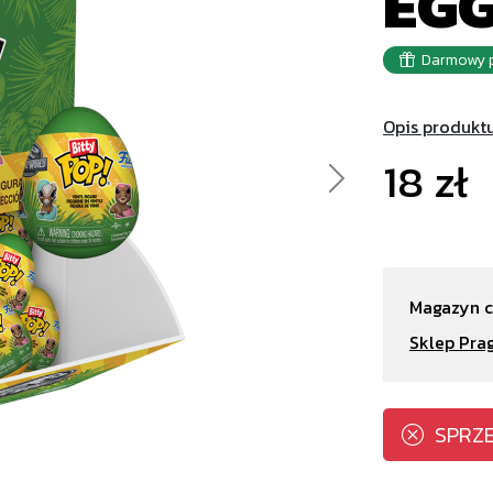
EG
Darmowy p
Opis produkt
18 zł
Next
Magazyn c
Sklep Pra
SPRZ