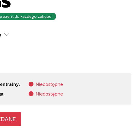
GS
rezent do każdego zakupu
u
entralny:
Niedostępne
ga
:
Niedostępne
EDANE