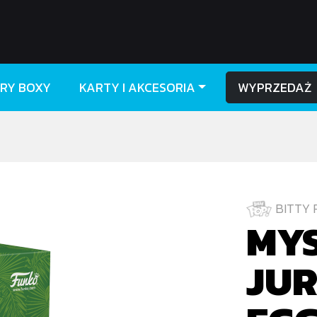
RY BOXY
KARTY I AKCESORIA
WYPRZEDAŻ
BITTY 
MYS
JUR