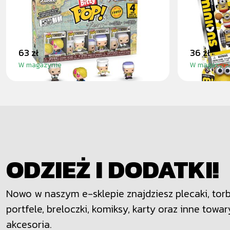
POP
BLINDB
63 zł
36 zł
W magazynie
W magazyni
ODZIEŻ I DODATKI!
Nowo w naszym e-sklepie znajdziesz plecaki, torby
portfele, breloczki, komiksy, karty oraz inne towar
akcesoria.