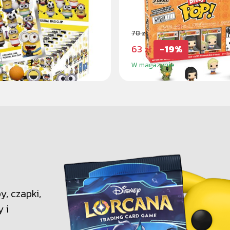
AG
BITTY POP SÉRIE 2
78 zł
63 zł
-19%
e
W magazynie
, czapki,
y i