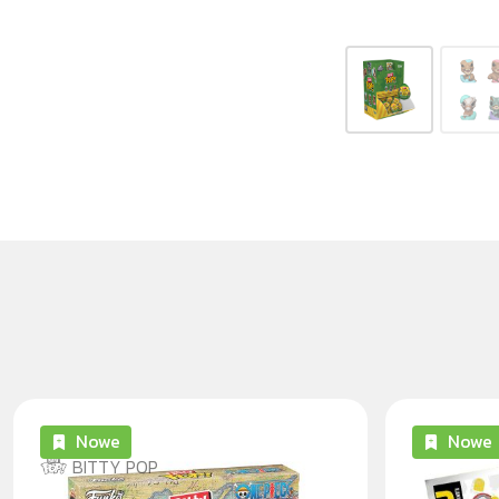
Nowe
Nowe
BITTY POP
SANJI ONE PIECE 4PK BITTY
MINIONS