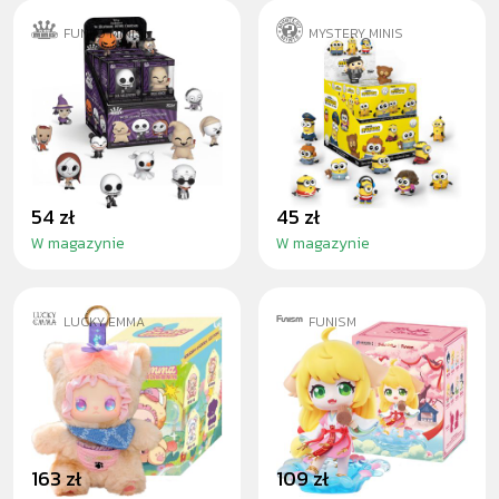
FUNKO MINIS
MYSTERY MINIS
THE NIGHTMARE
MINIONS 2 -
BEFORE
BLINDBOX
CHRISTMAS -
MINIS
54 zł
45 zł
W magazynie
W magazynie
LUCKY EMMA
FUNISM
LOVELY EMMA
FOX SPIRIT
ZOO BLINDBOX
MATCHMAKER
BLINDBOX
163 zł
109 zł