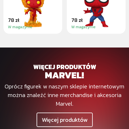
FANTASTIC FOUR
CLASSICS
78 zł
78 zł
W magazynie
W magazynie
WIĘCEJ PRODUKTÓW
MARVEL!
Oprócz figurek w naszym sklepie internetowym
można znaleźć inne merchandise i akcesoria
Marvel.
Więcej produktów