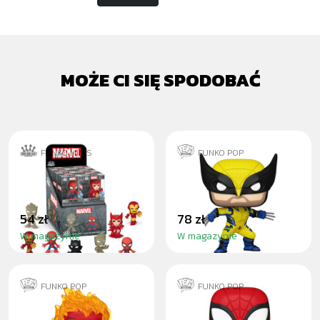
MOŻE CI SIĘ SPODOBAĆ
FUNKO MINIS
FUNKO POP
MARVEL - MINIS
WOLVERINE
54 zł
78 zł
W magazynie
W magazynie
FUNKO POP
FUNKO POP
HUMAN TORCH -
SPIDER-MAN NEW