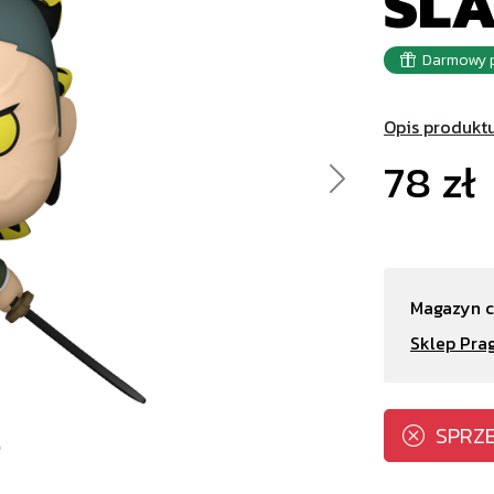
SL
Darmowy p
Opis produkt
78 zł
Next
Magazyn c
Sklep Pra
SPRZ