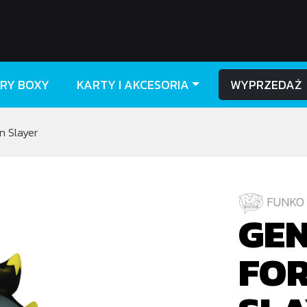
RY BOXY
KARTY I AKCESORIA
WYPRZEDAŻ
 Slayer
FUNKO 
GE
FOR