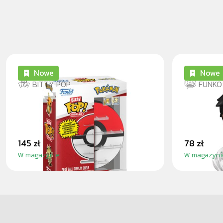
Nowe
Nowe
BITTY POP
FUNKO
POKÉ BALL BITTY POP
MONKEY 
DISPLAY
ARC) - 
145 zł
78 zł
W magazynie
W magazyni