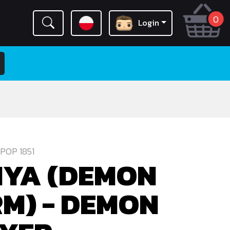
0
Login
POP 1851
NYA (DEMON
M) - DEMON