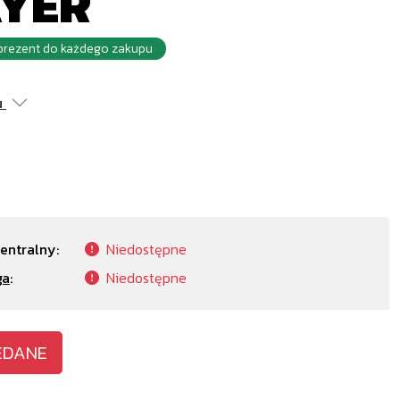
AYER
rezent do każdego zakupu
u
entralny:
Niedostępne
ga
:
Niedostępne
EDANE