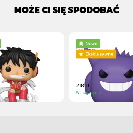
MOŻE CI SIĘ SPODOBAĆ
Nowe
 POP
FUNKO POP
Ekskluzywne
D. LUFFY (EGGHEAD
GENGAR 25CM
ONE PIECE
218 zł
e
W magazynie